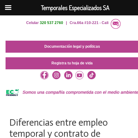
Temporales Especializados SA
Saltar
Celular
320 537 2760
| Cra.66a #10-221 - Cali
al
contenido
Documentación legal y políticas
Registra tu hoja de vida
Diferencias entre empleo
temporal y contrato de