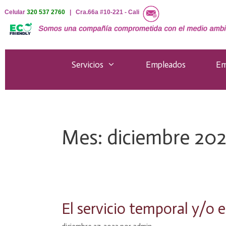
Saltar
Celular
320 537 2760
| Cra.66a #10-221 - Cali
al
contenido
Servicios
Empleados
Em
Mes:
diciembre 202
El servicio temporal y/o 