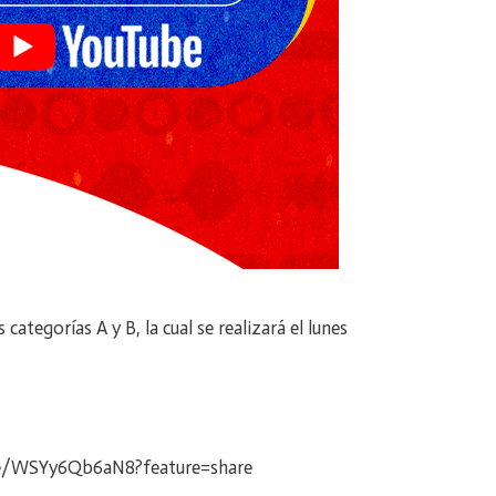
ategorías A y B, la cual se realizará el lunes
/live/WSYy6Qb6aN8?feature=share