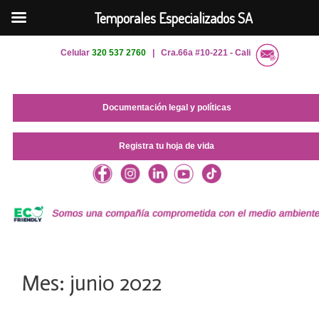
Temporales Especializados SA
Saltar
Celular
320 537 2760
| Cra.66a #10-221 - Cali
al
contenido
Documentación legal y políticas
Registra tu hoja de vida
Mes:
junio 2022