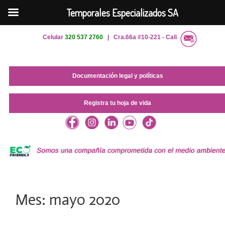
Temporales Especializados SA
Saltar
Celular
320 537 2760
| Cra.66a #10-221 - Cali
al
contenido
Documentación legal y políticas
Registra tu hoja de vida
Mes:
mayo 2020