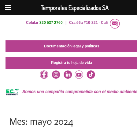
Temporales Especializados SA
Saltar
Celular
320 537 2760
| Cra.66a #10-221 - Cali
al
contenido
Documentación legal y políticas
Registra tu hoja de vida
Mes:
mayo 2024