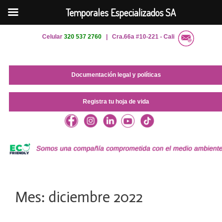
Temporales Especializados SA
Saltar
Celular
320 537 2760
| Cra.66a #10-221 - Cali
al
contenido
Documentación legal y políticas
Registra tu hoja de vida
Mes:
diciembre 2022