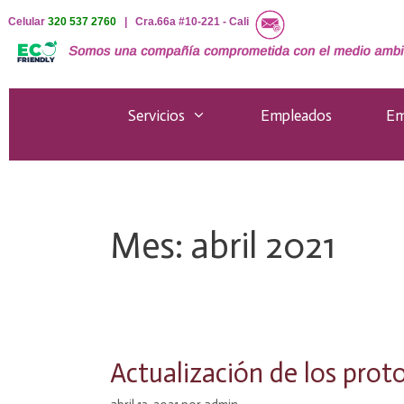
Saltar
Celular
320 537 2760
| Cra.66a #10-221 - Cali
al
contenido
Servicios
Empleados
Em
Mes:
abril 2021
Actualización de los prot