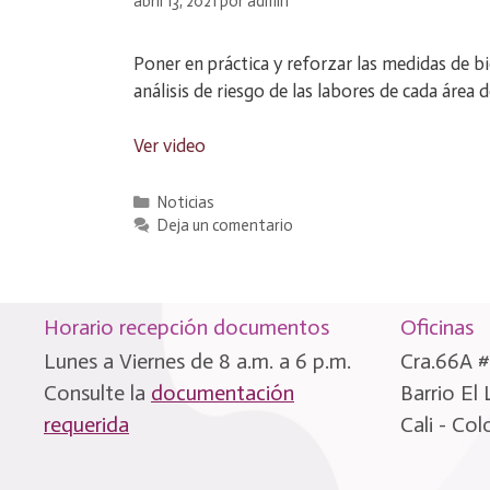
abril 13, 2021
por
admin
Poner en práctica y reforzar las medidas de b
análisis de riesgo de las labores de cada área d
Ver video
Categorías
Noticias
Deja un comentario
Horario recepción documentos
Oficinas
Lunes a Viernes de 8 a.m. a 6 p.m.
Cra.66A #
Consulte la
documentación
Barrio El
requerida
Cali - Co