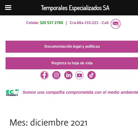
Temporales Especializados SA
Saltar
Celular
320 537 2760
| Cra.66a #10-221 - Cali
al
contenido
Documentación legal y políticas
Registra tu hoja de vida
Mes:
diciembre 2021