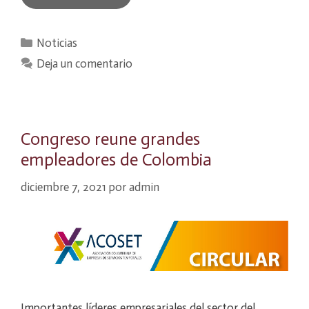
Categorías
Noticias
Deja un comentario
Congreso reune grandes
empleadores de Colombia
diciembre 7, 2021
por
admin
Importantes líderes empresariales del sector del