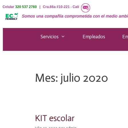
Saltar
Celular
320 537 2760
| Cra.66a #10-221 - Cali
al
contenido
Servicios
Empleados
Em
Mes:
julio 2020
KIT escolar