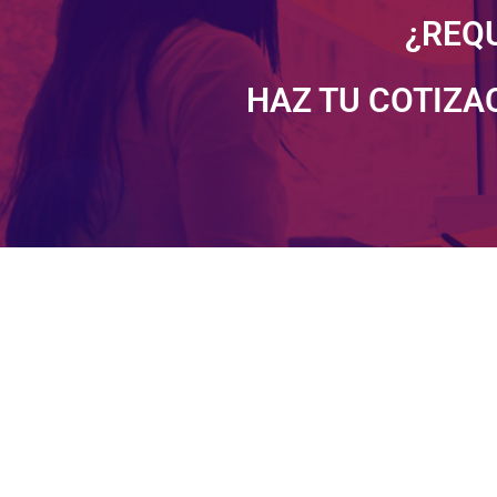
¿REQ
HAZ TU COTIZA
Elsa María Corredor
Gerente
s para
“Con más de 20 años generando oportunidade
umano;
que por ti buscamos los mejores candidatos