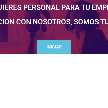
UIERES PERSONAL PARA TU EMP
CION CON NOSOTROS, SOMOS T
INICIAR
Johanna M
Directora A
s, queremos recordarte
“Siempre hemos pensado y teni
, por ti buscamos las
pago oportuno y correcto d