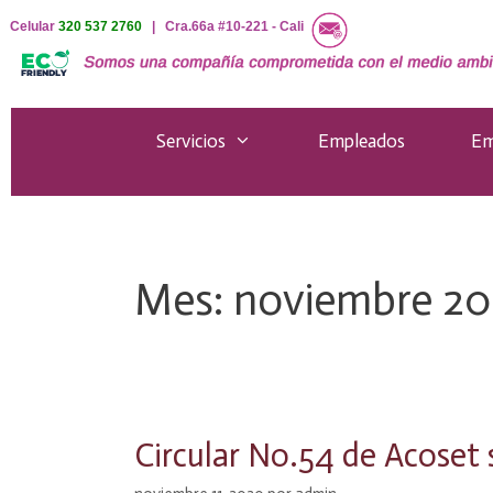
Saltar
Celular
320 537 2760
| Cra.66a #10-221 - Cali
al
contenido
Servicios
Empleados
Em
Mes:
noviembre 2
Circular No.54 de Acose