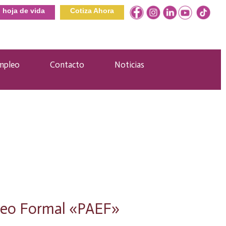
u hoja de vida
Cotiza Ahora
mpleo
Contacto
Noticias
pleo Formal «PAEF»