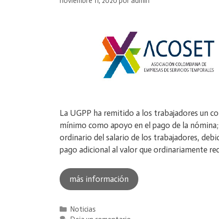
noviembre 11, 2020
por
admin
La UGPP ha remitido a los trabajadores un co
mínimo como apoyo en el pago de la nómina; fr
ordinario del salario de los trabajadores, deb
pago adicional al valor que ordinariamente r
más información
Categorías
Noticias