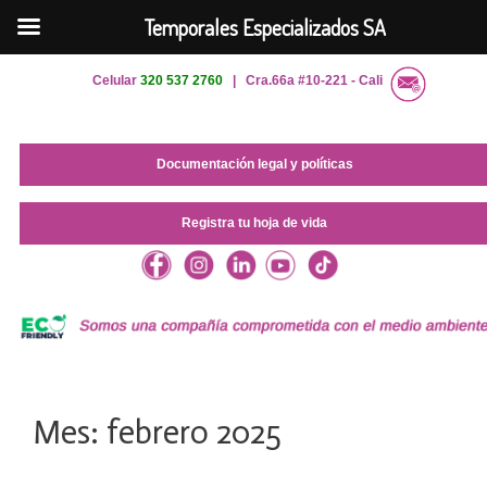
Temporales Especializados SA
Saltar
Celular
320 537 2760
| Cra.66a #10-221 - Cali
al
contenido
Documentación legal y políticas
Registra tu hoja de vida
Mes:
febrero 2025