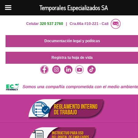
Temporales Especializados SA
Celular
320 537 2760
| Cra.66a #10-221 - Cali
Documentación legal y políticas
Registra tu hoja de vida